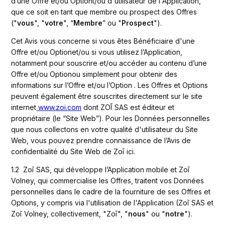
d’une Offre et/ou Optiont/ou d'utilisateur de l'Application, 
que ce soit en tant que membre ou prospect des Offres  
("
vous
", "
votre
", “
Membre
” ou "
Prospect
").
Cet Avis vous concerne si vous êtes Bénéficiaire d'une 
Offre et/ou Optionet/ou si vous utilisez l’Application, 
notamment pour souscrire et/ou accéder au contenu d’une 
Offre et/ou Optionou simplement pour obtenir des 
informations sur l’Offre et/ou l’Option . Les Offres et Options 
peuvent également être souscrites directement sur le site 
internet
 www.zoi.com
 dont ZOĪ SAS est éditeur et 
propriétaire (le “Site Web”). Pour les Données personnelles 
que nous collectons en votre qualité d'utilisateur du Site 
Web, vous pouvez prendre connaissance de l’Avis de 
confidentialité du Site Web de Zoī ici.
1.2  Zoī SAS, qui développe l’Application mobile et Zoī 
Volney, qui commercialise les Offres, traitent vos Données 
personnelles dans le cadre de la fourniture de ses Offres et 
Options, y compris via l'utilisation de l'Application (Zoī SAS et 
Zoī Volney, collectivement, "Zoī", "
nous
" ou "
notre
"). 